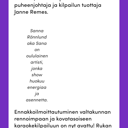
puheenjohtaja ja kilpailun tuottaja
Janne Remes.
Sanna
Rönnlund
aka Sana
on
oululainen
artisti,
jonka
show
huokuu
energiaa
ja
asennetta.
Ennakkoilmoittautuminen valtakunnan
rennoimpaan ja kovatasoiseen
karaokekilpailuun on nyt avattu! Rukan