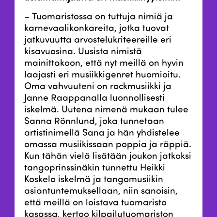
– Tuomaristossa on tuttuja nimiä ja
karnevaalikonkareita, jotka tuovat
jatkuvuutta arvostelukriteereille eri
kisavuosina. Uusista nimistä
mainittakoon, että nyt meillä on hyvin
laajasti eri musiikkigenret huomioitu.
Oma vahvuuteni on rockmusiikki ja
Janne Raappanalla luonnollisesti
iskelmä. Uutena nimenä mukaan tulee
Sanna Rönnlund, joka tunnetaan
artistinimellä Sana ja hän yhdistelee
omassa musiikissaan poppia ja räppiä.
Kun tähän vielä lisätään joukon jatkoksi
tangoprinssinäkin tunnettu Heikki
Koskelo iskelmä ja tangomusiikin
asiantuntemuksellaan, niin sanoisin,
että meillä on loistava tuomaristo
kasassa, kertoo kilpailutuomariston