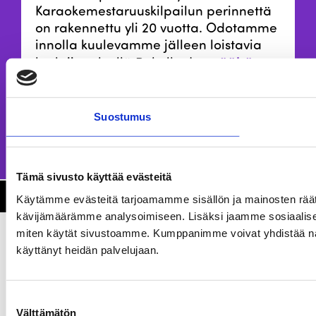
Karaokemestaruuskilpailun perinnettä
on rakennettu yli 20 vuotta. Odotamme
innolla kuulevamme jälleen loistavia
täältä
laulajia syksyllä Rukalla. Lue
Jannen vinkit laulajille!
Kilpailun säännöt ja
Suostumus
täältä
ilmoittautumisohjeet löydät
!
Tämä sivusto käyttää evästeitä
rukankarnevaalit.fi
Käytämme evästeitä tarjoamamme sisällön ja mainosten räät
kävijämäärämme analysoimiseen. Lisäksi jaamme sosiaalisen 
miten käytät sivustoamme. Kumppanimme voivat yhdistää näitä tie
käyttänyt heidän palvelujaan.
Suostumuksen
Välttämätön
valinta