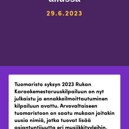
29.6.2023
Tuomaristo syksyn 2023 Rukan
Karaokemestaruuskilpailuun on nyt
julkaistu ja ennakkoilmoittautuminen
kilpailuun avattu. Arvovaltaiseen
tuomaristoon on saatu mukaan joitakin
uusia nimiä, jotka tuovat lisää
asiantuntijuutta eri musiikkityyleihin.