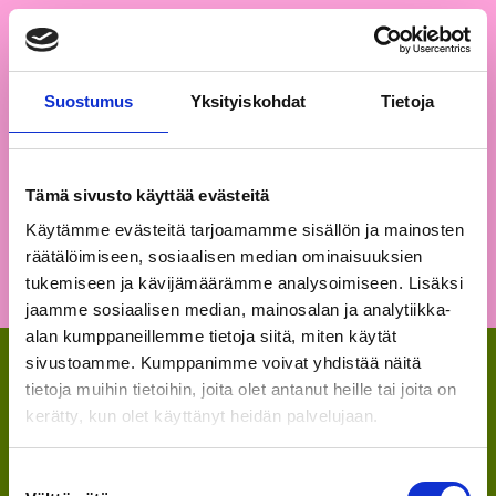
6.-7.2.2026
Suostumus
Yksityiskohdat
Tietoja
Tämä sivusto käyttää evästeitä
Siirry tapahtumaan
Käytämme evästeitä tarjoamamme sisällön ja mainosten
räätälöimiseen, sosiaalisen median ominaisuuksien
tukemiseen ja kävijämäärämme analysoimiseen. Lisäksi
jaamme sosiaalisen median, mainosalan ja analytiikka-
alan kumppaneillemme tietoja siitä, miten käytät
sivustoamme. Kumppanimme voivat yhdistää näitä
tietoja muihin tietoihin, joita olet antanut heille tai joita on
25.-26.9.2026
kerätty, kun olet käyttänyt heidän palvelujaan.
Suostumuksen