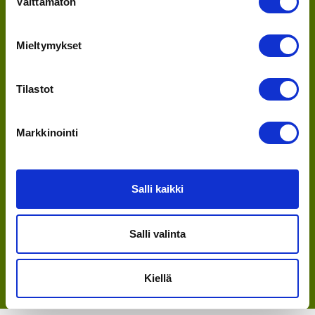
Välttämätön
valinta
Siirry tapahtumaan
Mieltymykset
Tilastot
Markkinointi
30.4.-2.5.2026
Salli kaikki
SIIRRY TAPAHTUMAAN
Salli valinta
Kiellä