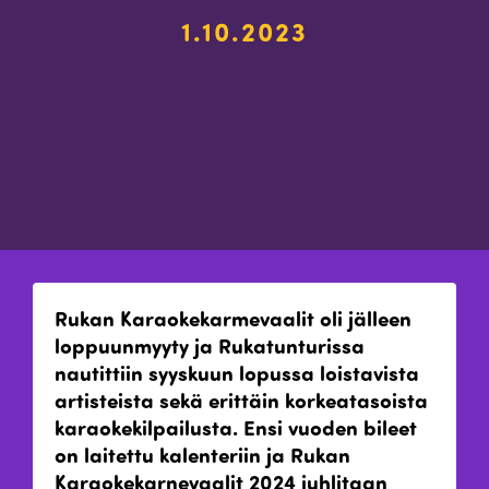
1.10.2023
Rukan Karaokekarmevaalit oli jälleen
loppuunmyyty ja Rukatunturissa
nautittiin syyskuun lopussa loistavista
artisteista sekä erittäin korkeatasoista
karaokekilpailusta. Ensi vuoden bileet
on laitettu kalenteriin ja Rukan
Karaokekarnevaalit 2024 juhlitaan