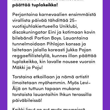
päättää tuplakeikka!
Perjantaina karnevaalien ensimmäistä
virallista päivää tähdittää 25-
vuotisjuhlakiertueella Uniklubi,
discokuningatar Eini ja kotimaan kovin
bilebändi Portion Boys. Lauantaina
tunnelmoidaan Pihlajan kanssa ja
laitetaan jalalla koreasti Jukka Pojan
reggaefiilistelyllä, kunnes illan päättää
tuplakeikka, kin lavalle nousee vuoroin
Mäkki ja Poju!
Torstaina etkoillaan ja nämä artistit
ilmoitetaan myöhemmin. Myös Levi-
Äijä on tuttuun tapaan mukana
torstaista lauantaihin Ihkun terassilla
päiväbileissä!
Kaikki liput on nyt myös myynnissä.